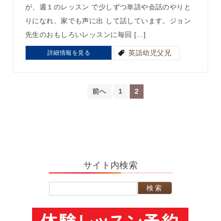
が、週１のレッスン で少しずつ単語や会話のやりと
りになれ、家でも声に出 して話しています。ジョン
先生のおもしろいレッスンに毎回 […]
英語幼児父兄
詳細情報を見る
投
前へ
1
2
稿
の
ペ
ー
ジ
送
サイト内検索
り
検
索: