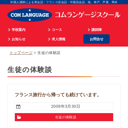
外国人講師による英会話・フランス語会話・中国語会話、他、神戸、芦屋、岡本
学校案内
コース
講師陣
学院長のご挨拶
お知らせ
通学
求人情報
お問合せ
英語
顧問のご挨拶
最新情報
海外留学
マネジメント
フランス語
トップページ
生徒の体験談
企業情報
英語ビデオレッスン
オンライン
広告担当
イタリア語
生徒の体験談
入校までのプロセス
仏語ビデオレッスン
WEB担当
スペイン語
アクセス
合格実績
スクール事務
中国語
個人情報取扱
生徒の体験談
外国語講師
韓国語
フランス旅行から帰っても続けています。
パリ姉妹校担当
顧問
2009年3月30日
生徒の体験談