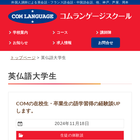
外国人講師による英会話・フランス語会話・中国語会話、他、神戸、芦屋、岡本
学校案内
コース
講師陣
学院長のご挨拶
お知らせ
通学
求人情報
お問合せ
英語
顧問のご挨拶
最新情報
海外留学
マネジメント
フランス語
トップページ
英仏語大学生
企業情報
英語ビデオレッスン
オンライン
広告担当
イタリア語
英仏語大学生
入校までのプロセス
仏語ビデオレッスン
WEB担当
スペイン語
アクセス
合格実績
スクール事務
中国語
個人情報取扱
生徒の体験談
外国語講師
韓国語
COMの在校生・卒業生の語学習得の経験談UP
パリ姉妹校担当
顧問
します。
2024年11月18日
生徒の体験談