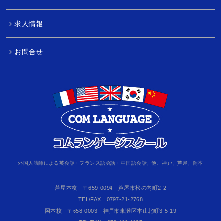
求人情報
お問合せ
外国人講師による英会話・フランス語会話・中国語会話、他、神戸、芦屋、岡本
芦屋本校 〒659-0094 芦屋市松の内町2-2
TEL/FAX 0797-21-2768
岡本校 〒658-0003 神戸市東灘区本山北町3-5-19