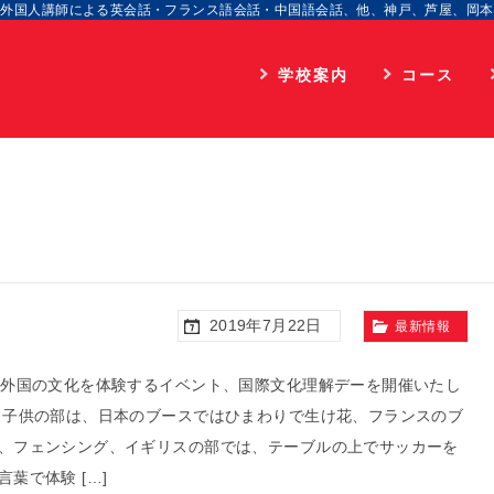
外国人講師による英会話・フランス語会話・中国語会話、他、神戸、芦屋、岡本
学校案内
コース
学院長のご挨拶
通学
顧問のご挨拶
海外留学
企業情報
オンライン
入校までのプロセス
アクセス
2019年7月22日
最新情報
個人情報取扱
に外国の文化を体験するイベント、国際文化理解デーを開催いたし
 子供の部は、日本のブースではひまわりで生け花、フランスのブ
、フェンシング、イギリスの部では、テーブルの上でサッカーを
言葉で体験 […]