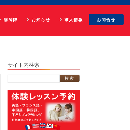
講師陣
お知らせ
求人情報
お問合せ
英語
最新情報
マネジメント
フランス語
英語ビデオレッスン
広告担当
イタリア語
仏語ビデオレッスン
WEB担当
サイト内検索
スペイン語
合格実績
スクール事務
中国語
生徒の体験談
外国語講師
検
索:
韓国語
パリ姉妹校担当
顧問