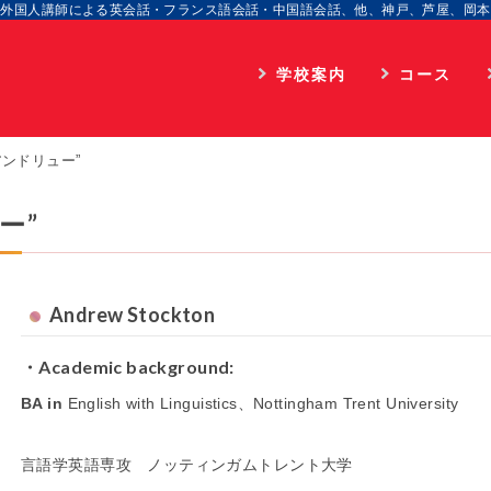
外国人講師による英会話・フランス語会話・中国語会話、他、神戸、芦屋、岡本
学校案内
コース
学院長のご挨拶
通学
顧問のご挨拶
海外留学
 “アンドリュー”
企業情報
オンライン
ー”
入校までのプロセス
アクセス
Andrew Stockton
個人情報取扱
Acad
emi
c background:
BA in
English with Linguistics、Nottingham Trent University
言語学英語専攻 ノッティンガムトレント大学