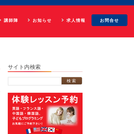
講師陣
お知らせ
求人情報
お問合せ
英語
最新情報
マネジメント
フランス語
英語ビデオレッスン
広告担当
イタリア語
仏語ビデオレッスン
WEB担当
サイト内検索
スペイン語
合格実績
スクール事務
中国語
生徒の体験談
外国語講師
検
索:
韓国語
パリ姉妹校担当
顧問