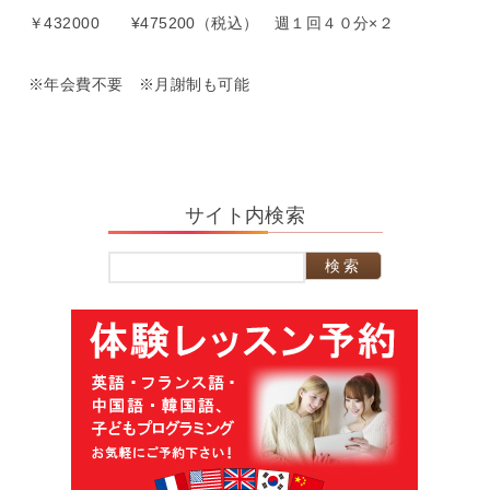
￥432000 ¥475200（税込） 週１回４０分×２
※年会費不要 ※月謝制も可能
サイト内検索
検
索: