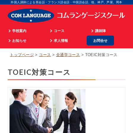
外国人講師による英会話・フランス語会話・中国語会話、他、神戸、芦屋、岡本
学校案内
コース
講師陣
学院長のご挨拶
お知らせ
通学
求人情報
お問合せ
英語
顧問のご挨拶
最新情報
海外留学
マネジメント
フランス語
トップページ
コース
全通学コース
TOEIC対策コース
企業情報
英語ビデオレッスン
オンライン
広告担当
イタリア語
TOEIC対策コース
入校までのプロセス
仏語ビデオレッスン
WEB担当
スペイン語
アクセス
合格実績
スクール事務
中国語
個人情報取扱
生徒の体験談
外国語講師
韓国語
パリ姉妹校担当
顧問