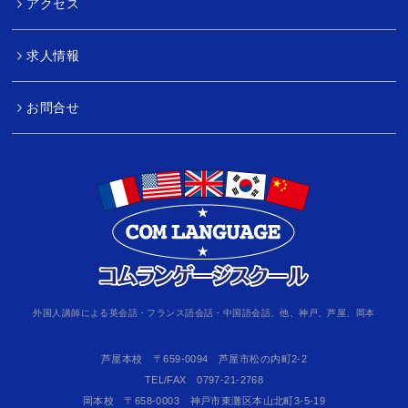
アクセス
求人情報
お問合せ
外国人講師による英会話・フランス語会話・中国語会話、他、神戸、芦屋、岡本
芦屋本校 〒659-0094 芦屋市松の内町2-2
TEL/FAX 0797-21-2768
岡本校 〒658-0003 神戸市東灘区本山北町3-5-19