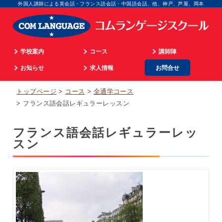
外国人講師による英会話・フランス語会話・中国語会話、他、神戸、芦屋、岡本
学校案内
コース
講師陣
学院長のご挨拶
お知らせ
通学
求人情報
お問合せ
英語
顧問のご挨拶
最新情報
海外留学
マネジメント
フランス語
トップページ
コース
全通学コース
企業情報
英語ビデオレッスン
オンライン
広告担当
イタリア語
フランス語会話レギュラーレッスン
入校までのプロセス
仏語ビデオレッスン
WEB担当
スペイン語
フランス語会話レギュラーレッ
アクセス
合格実績
スクール事務
中国語
スン
個人情報取扱
生徒の体験談
外国語講師
韓国語
パリ姉妹校担当
顧問