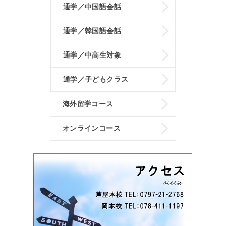
通学／中国語会話
通学／韓国語会話
通学／中高生対象
通学／子どもクラス
海外留学コース
オンラインコース