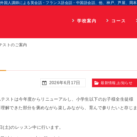
外国人講師による英会話・フランス語会話・中国語会話、他、神戸、芦屋、岡本
学校案内
コース
学院長のご挨拶
通学
顧問のご挨拶
海外留学
Mテストのご案内
企業情報
オンライン
入校までのプロセス
アクセス
2026年6月17日
,
最新情報
お知らせ
個人情報取扱
ムテストは今年度からリニューアルし、小学生以下のお子様全生徒様
く理解できた部分を褒めながら楽しみながら、育んで参りたいと存じ
7日(土)のレッスン中に行います。