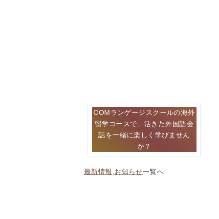
投
COMランゲージスクールの海外
稿
留学コースで、活きた外国語会
ナ
話を一緒に楽しく学びません
ビ
か？
ゲ
ー
シ
最新情報
,
お知らせ
一覧へ
ョ
ン