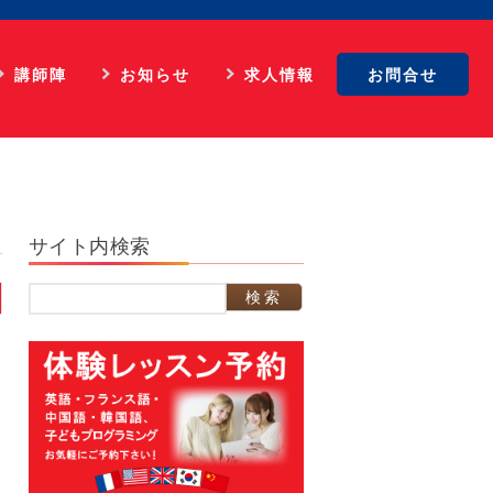
講師陣
お知らせ
求人情報
お問合せ
英語
最新情報
マネジメント
フランス語
英語ビデオレッスン
広告担当
イタリア語
仏語ビデオレッスン
WEB担当
サイト内検索
スペイン語
合格実績
スクール事務
中国語
生徒の体験談
外国語講師
検
索:
韓国語
パリ姉妹校担当
顧問
ま