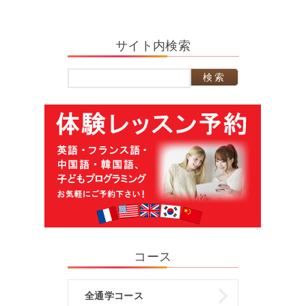
ョ
ン
サイト内検索
検
索:
コース
全通学コース