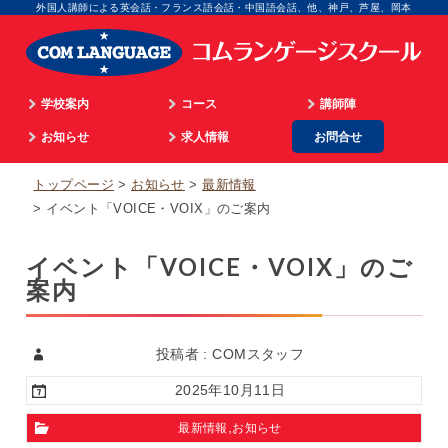
外国人講師による英会話・フランス語会話・中国語会話、他、神戸、芦屋、岡本
学校案内
コース
講師陣
学院長のご挨拶
お知らせ
通学
求人情報
お問合せ
英語
顧問のご挨拶
最新情報
海外留学
マネジメント
フランス語
トップページ
お知らせ
最新情報
企業情報
英語ビデオレッスン
オンライン
広告担当
イタリア語
イベント「VOICE・VOIX」のご案内
入校までのプロセス
仏語ビデオレッスン
WEB担当
スペイン語
イベント「VOICE・VOIX」のご
アクセス
合格実績
スクール事務
中国語
案内
個人情報取扱
生徒の体験談
外国語講師
韓国語
パリ姉妹校担当
顧問
投稿者 : COMスタッフ
2025年10月11日
,
最新情報
お知らせ