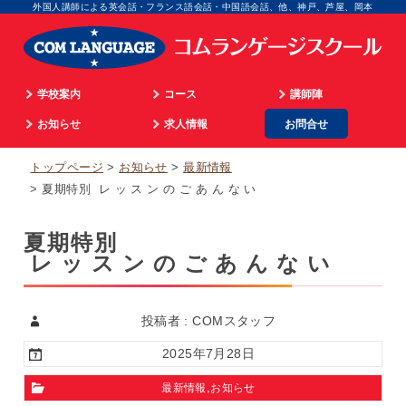
外国人講師による英会話・フランス語会話・中国語会話、他、神戸、芦屋、岡本
学校案内
コース
講師陣
学院長のご挨拶
お知らせ
通学
求人情報
お問合せ
英語
顧問のご挨拶
最新情報
海外留学
マネジメント
フランス語
トップページ
お知らせ
最新情報
企業情報
英語ビデオレッスン
オンライン
広告担当
イタリア語
夏期特別 レ ッ ス ン の ご あ ん な い
入校までのプロセス
仏語ビデオレッスン
WEB担当
スペイン語
夏期特別
アクセス
合格実績
スクール事務
中国語
レ ッ ス ン の ご あ ん な い
個人情報取扱
生徒の体験談
外国語講師
韓国語
パリ姉妹校担当
顧問
投稿者 : COMスタッフ
2025年7月28日
,
最新情報
お知らせ