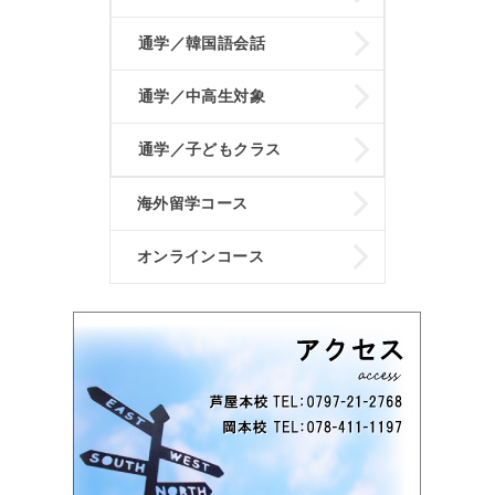
通学／韓国語会話
通学／中高生対象
通学／子どもクラス
海外留学コース
オンラインコース