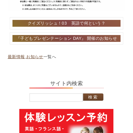
投
クイズリッシュ！03 英語で何という？
稿
ナ
『子どもプレゼンテーション DAY』 開催のお知らせ
ビ
ゲ
ー
最新情報
,
お知らせ
一覧へ
シ
ョ
ン
サイト内検索
検
索: