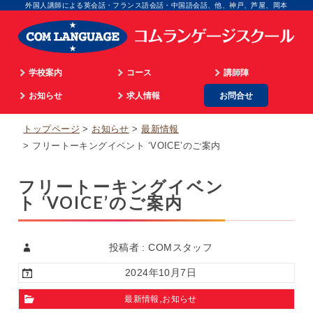
外国人講師による英会話・フランス語会話・中国語会話、他、神戸、芦屋、岡本
学校案内
コース
講師陣
学院長のご挨拶
お知らせ
通学
求人情報
お問合せ
英語
顧問のご挨拶
最新情報
海外留学
マネジメント
フランス語
トップページ
お知らせ
最新情報
企業情報
英語ビデオレッスン
オンライン
広告担当
イタリア語
フリートーキングイベント ‘VOICE’のご案内
入校までのプロセス
仏語ビデオレッスン
WEB担当
スペイン語
フリートーキングイベン
アクセス
合格実績
スクール事務
中国語
ト ‘VOICE’のご案内
個人情報取扱
生徒の体験談
外国語講師
韓国語
パリ姉妹校担当
顧問
投稿者 : COMスタッフ
2024年10月7日
,
最新情報
お知らせ