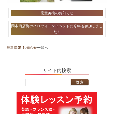
投
児童英検のお知らせ
稿
ナ
岡本商店街のハロウィーンイベントに今年も参加しまし
ビ
た！
ゲ
ー
シ
最新情報
,
お知らせ
一覧へ
ョ
ン
サイト内検索
検
索: