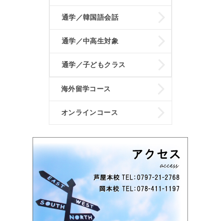
通学／韓国語会話
通学／中高生対象
通学／子どもクラス
海外留学コース
オンラインコース