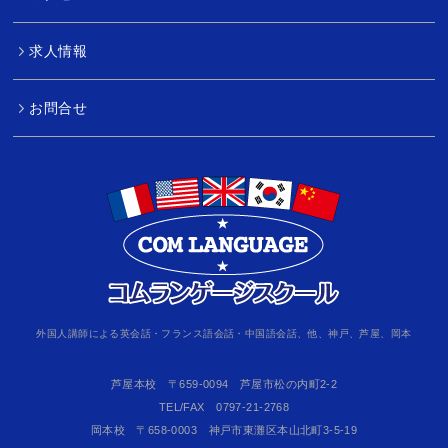
求人情報
お問合せ
外国人講師による英会話・フランス語会話・中国語会話、他、神戸、芦屋、岡本
芦屋本校 〒659-0094 芦屋市松の内町2-2
TEL/FAX 0797-21-2768
岡本校 〒658-0003 神戸市東灘区本山北町3-5-19