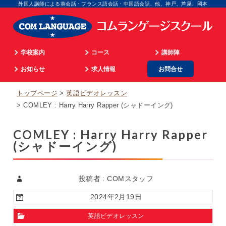
外国人講師による英会話・フランス語会話・中国語会話、他、神戸、芦屋、岡本
学校案内
コース
講師陣
学院長のご挨拶
お知らせ
通学
求人情報
お問合せ
英語
顧問のご挨拶
最新情報
海外留学
マネジメント
フランス語
トップページ
英語ビデオレッスン
企業情報
英語ビデオレッスン
オンライン
広告担当
イタリア語
COMLEY : Harry Harry Rapper (シャドーイング)
入校までのプロセス
仏語ビデオレッスン
WEB担当
スペイン語
COMLEY : Harry Harry Rapper
アクセス
合格実績
スクール事務
中国語
(シャドーイング)
個人情報取扱
生徒の体験談
外国語講師
韓国語
パリ姉妹校担当
顧問
投稿者 : COMスタッフ
2024年2月19日
英語ビデオレッスン