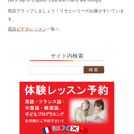
Let’s rap in English! Lisa and Harry are hungry.
英語でラップしましょう！リサとハリーのお腹がすいていま
す。
英語ビデオレッスン
一覧へ
サイト内検索
検
索: