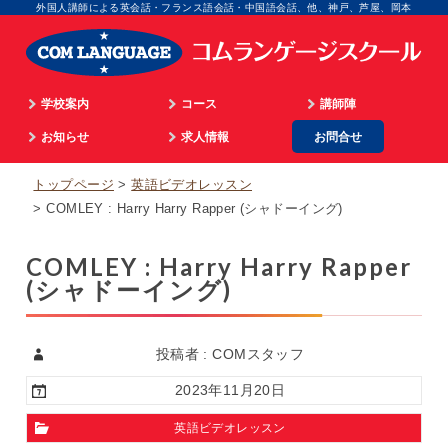
外国人講師による英会話・フランス語会話・中国語会話、他、神戸、芦屋、岡本
学校案内
コース
講師陣
学院長のご挨拶
お知らせ
通学
求人情報
お問合せ
英語
顧問のご挨拶
最新情報
海外留学
マネジメント
フランス語
トップページ
英語ビデオレッスン
企業情報
英語ビデオレッスン
オンライン
広告担当
イタリア語
COMLEY : Harry Harry Rapper (シャドーイング)
入校までのプロセス
仏語ビデオレッスン
WEB担当
スペイン語
COMLEY : Harry Harry Rapper
アクセス
合格実績
スクール事務
中国語
(シャドーイング)
個人情報取扱
生徒の体験談
外国語講師
韓国語
パリ姉妹校担当
顧問
投稿者 : COMスタッフ
2023年11月20日
英語ビデオレッスン