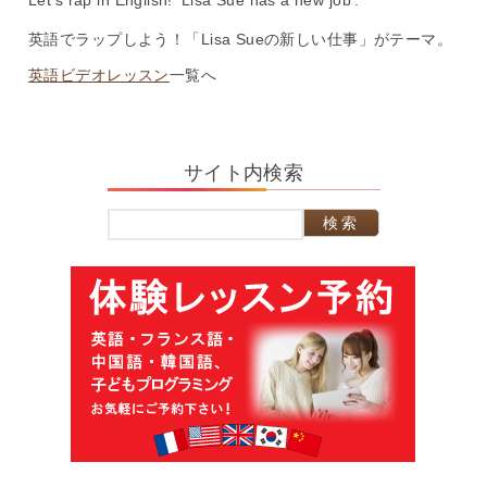
Let’s rap in English! ‘Lisa Sue has a new job’.
英語でラップしよう！「Lisa Sueの新しい仕事」がテーマ。
英語ビデオレッスン
一覧へ
サイト内検索
検
索: