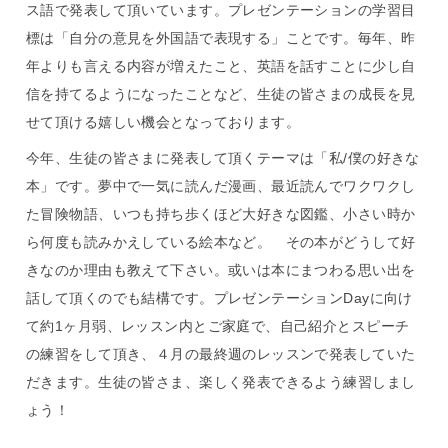
ス語で発表して頂いています。プレゼンテーションの学習目
標は「自分の意見を外国語で表現する」ことです。毎年、昨
年よりも言える内容が増えたこと、英語を話すことに少し自
信を持てるようになったことなど、生徒の皆さまの成長を見
せて頂ける嬉しい機会となっております。
今年、生徒の皆さまに発表して頂くテーマは「私/僕の好きな
本」です。夢中で一気に読んだ漫画、最近読んでワクワクし
た冒険物語、いつも持ち歩くほど大好きな図鑑、小さい時か
ら何度も読みかえしている絵本など。 その本がどうして好
きなのか理由も教えて下さい。或いは本にまつわる思い出を
話して頂くのでも結構です。プレゼンテーションDayに向け
て約1ヶ月弱、レッスン内とご家庭で、自己紹介とスピーチ
の練習をして頂き、４月の最終週のレッスンで発表していた
だきます。生徒の皆さま、楽しく発表できるよう練習しまし
ょう！