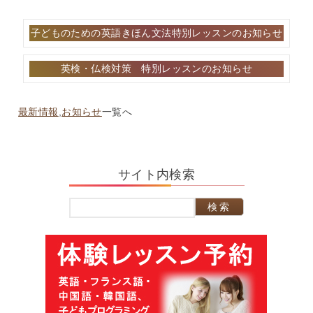
投
子どものための英語きほん文法特別レッスンのお知らせ
稿
ナ
英検・仏検対策 特別レッスンのお知らせ
ビ
ゲ
ー
最新情報
,
お知らせ
一覧へ
シ
ョ
ン
サイト内検索
検
索: