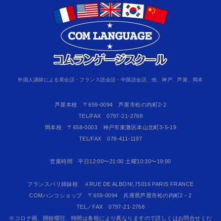
外国人講師による英会話・フランス語会話・中国語会話、他、神戸、芦屋、岡本
芦屋本校 〒659-0094 芦屋市松の内町2-2
TEL/FAX 0797-21-2768
岡本校 〒658-0003 神戸市東灘区本山北町3-5-19
TEL/FAX 078-411-1197
営業時間 平日12:00〜21:00 土曜10:30〜19:00
フランスパリ姉妹校 ４RUE DE ALBONI,75016 PARIS FRANCE
COMハンコショップ 〒659‐0094 兵庫県芦屋市松の内町2－2
TEL／FAX 0797‐21‐2768
※コロナ禍、開校曜日、時間は各校により異なりますので詳しくはお問合せくだ