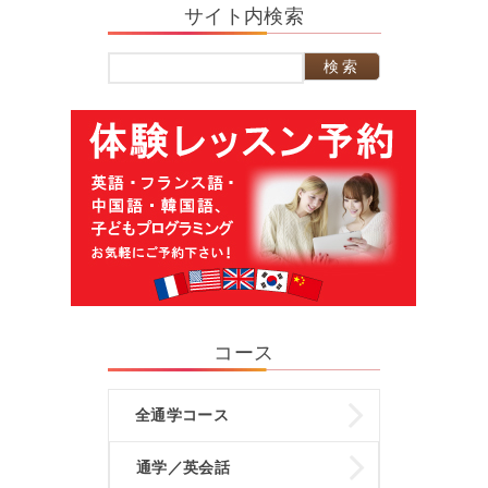
サイト内検索
検
索:
コース
全通学コース
通学／英会話