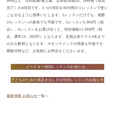
Whyなど、②比較級/最上級、③形容詞/副詞、④時制（現在
完了）の4項目です。1つの項目を40分間の１レッスンで使い
こなせるように指導いたします。1レッスンだけでも、複数
のレッスンへの参加でも可能です。1レッスン3,300円（税
込）。4レッスンをお選び頂くと、特別価格11,000円（税
込、通常13，200円）となります。定員は各クラス4名まで
の少人数制となります。※オンラインでの受講も可能です。
開催日時など、お気軽にお問合せくださいませ。
投
イースター特別レッスンのお知らせ。
稿
ナ
子どものための英語きほん文法特別レッスンのお知らせ
ビ
ゲ
ー
最新情報
,
お知らせ
一覧へ
シ
ョ
ン