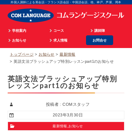
外国人講師による英会話・フランス語会話・中国語会話、他、神戸、芦屋、岡本
学校案内
コース
講師陣
学院長のご挨拶
お知らせ
通学
求人情報
お問合せ
英語
顧問のご挨拶
最新情報
海外留学
マネジメント
フランス語
トップページ
お知らせ
最新情報
企業情報
英語ビデオレッスン
オンライン
広告担当
イタリア語
英語文法ブラッシュアップ特別レッスンpart1のお知らせ
入校までのプロセス
仏語ビデオレッスン
WEB担当
スペイン語
英語文法ブラッシュアップ特別
アクセス
合格実績
スクール事務
中国語
レッスンpart1のお知らせ
個人情報取扱
生徒の体験談
外国語講師
韓国語
パリ姉妹校担当
顧問
投稿者 : COMスタッフ
2023年3月30日
,
最新情報
お知らせ